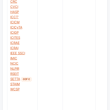
CRC
CVCI
HASP
ICCT'
ICICM
ICICyTA
ICIGP
ICITES
ICRAE
ICRAI
IEEE SSCI
IMIC
NCIC
NLPIR
RSEIT
SETTA
CCF C
STAIM
WCSP