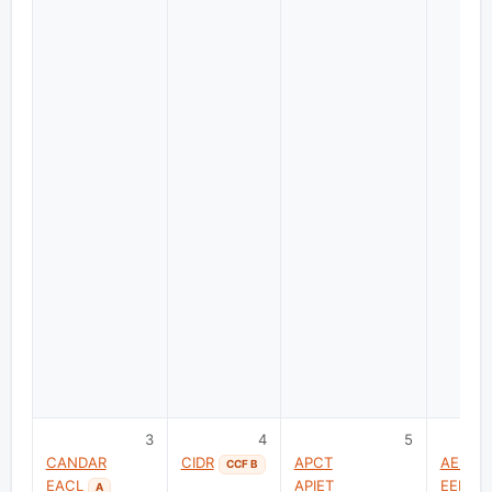
3
4
5
CANDAR
CIDR
APCT
AEMDS
CCF B
EACL
APIET
EEPE-T
A