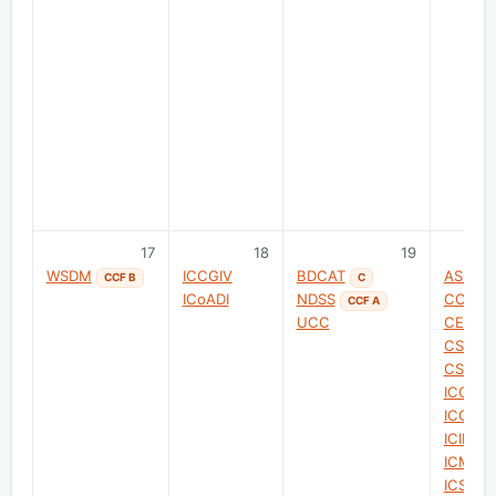
17
18
19
WSDM
ICCGIV
BDCAT
ASIG
CCF B
C
ICoADI
NDSS
CCISC
CCF A
UCC
CEECT
CSAE
CSAIA
ICCEA
ICCMM
ICIEA-
ICMRE
ICSGS