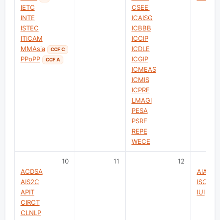
IETC
CSEE'
INTE
ICAISG
ISTEC
ICBBB
ITICAM
ICCIP
MMAsia
ICDLE
CCF C
PPoPP
ICGIP
CCF A
ICMEAS
ICMIS
ICPRE
LMAGI
PESA
PSRE
REPE
WECE
10
11
12
ACDSA
AIAC
AIS2C
ISCSIC
APIT
IUI
CCF
CIRCT
CLNLP