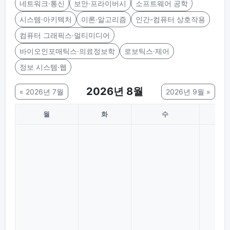
네트워크·통신
보안·프라이버시
소프트웨어 공학
시스템·아키텍처
이론·알고리즘
인간-컴퓨터 상호작용
컴퓨터 그래픽스·멀티미디어
바이오인포매틱스·의료정보학
로보틱스·제어
정보 시스템·웹
2026년 8월
« 2026년 7월
2026년 9월 »
월
화
수
목