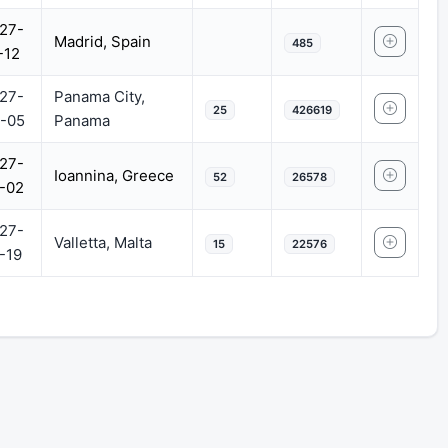
27-
Madrid, Spain
485
-12
27-
Panama City,
25
426619
-05
Panama
27-
Ioannina, Greece
52
26578
-02
27-
Valletta, Malta
15
22576
-19