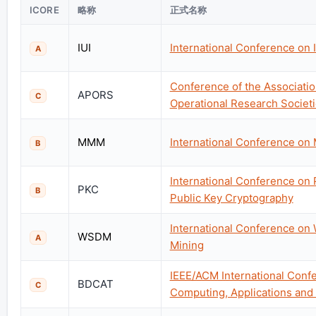
ICORE
略称
正式名称
IUI
International Conference on I
A
Conference of the Associatio
APORS
C
Operational Research Societ
MMM
International Conference on
B
International Conference on 
PKC
B
Public Key Cryptography
International Conference on
WSDM
A
Mining
IEEE/ACM International Conf
BDCAT
C
Computing, Applications and