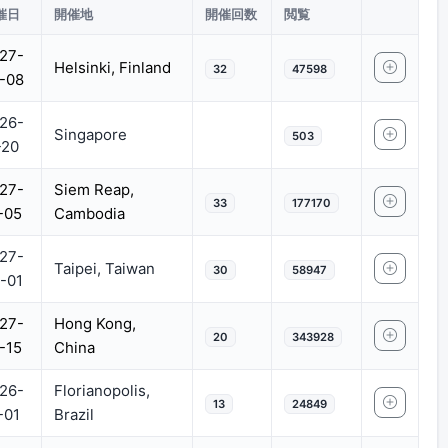
催日
開催地
開催回数
閲覧
27-
Helsinki, Finland
32
47598
-08
26-
Singapore
503
-20
27-
Siem Reap,
33
177170
-05
Cambodia
27-
Taipei, Taiwan
30
58947
-01
27-
Hong Kong,
20
343928
-15
China
26-
Florianopolis,
13
24849
-01
Brazil