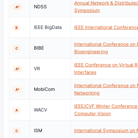
Annual Network & Distribute
NDSS
A*
Symposium
IEEE BigData
IEEE International Conferenc
B
International Conference on 
BIBE
C
Bioengineering
IEEE Conference on Virtual R
VR
A*
Interfaces
International Conference on
MobiCom
A*
Networking
IEEE/CVF Winter Conference 
WACV
A
Computer Vision
ISM
International Symposium on 
C