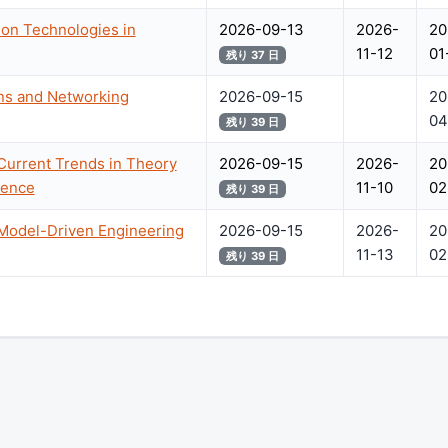
on Technologies in
2026-09-13
2026-
20
11-12
01
残り 37 日
ns and Networking
2026-09-15
20
04
残り 39 日
Current Trends in Theory
2026-09-15
2026-
20
ience
11-10
02
残り 39 日
 Model-Driven Engineering
2026-09-15
2026-
20
11-13
02
残り 39 日