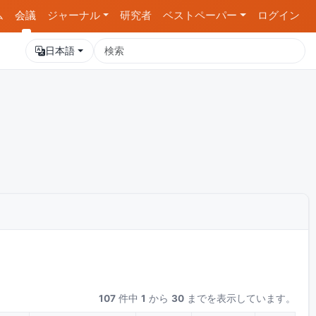
ム
会議
ジャーナル
研究者
ベストペーパー
ログイン
日本語
107
件中
1
から
30
までを表示しています。