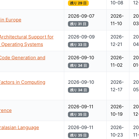
10-08
12
残り 29 日
2026-09-07
2026-
20
 in Europe
11-10
03
残り 31 日
Architectural Support for
2026-09-09
2026-
20
 Operating Systems
12-21
04
残り 33 日
Code Generation and
2026-09-10
2026-
20
11-02
01
残り 34 日
actors in Computing
2026-09-10
2026-
20
12-17
05
残り 34 日
2026-09-11
2026-
20
rence
10-19
12
残り 35 日
ralasian Language
2026-09-11
2026-
20
10-23
11
残り 35 日