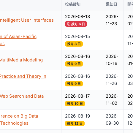
投稿締切
通知日
開
2026-08-13
2026-
20
ntelligent User Interfaces
11-23
02
残り 6 日
n of Asian-Pacific
2026-08-15
20
ies
11
残り 8 日
2026-08-16
2026-
20
 MultiMedia Modeling
10-16
01
残り 9 日
Practice and Theory in
2026-08-16
2026-
20
11-26
03
残り 9 日
 Web Search and Data
2026-08-17
2026-
20
11-02
02
残り 10 日
erence on Big Data
2026-08-19
2026-
20
 Technologies
09-30
12
残り 12 日