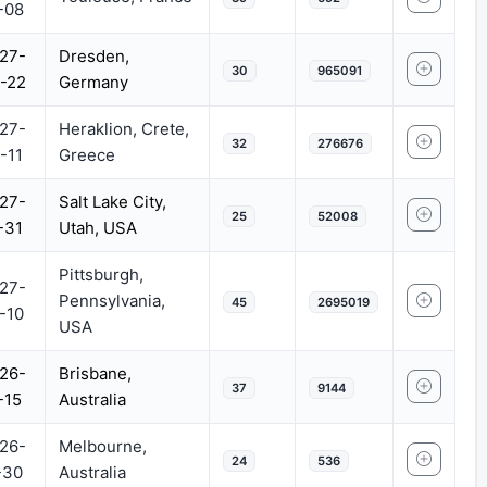
-08
27-
Dresden,
30
965091
-22
Germany
27-
Heraklion, Crete,
32
276676
-11
Greece
27-
Salt Lake City,
25
52008
-31
Utah, USA
Pittsburgh,
27-
Pennsylvania,
45
2695019
-10
USA
26-
Brisbane,
37
9144
-15
Australia
26-
Melbourne,
24
536
-30
Australia