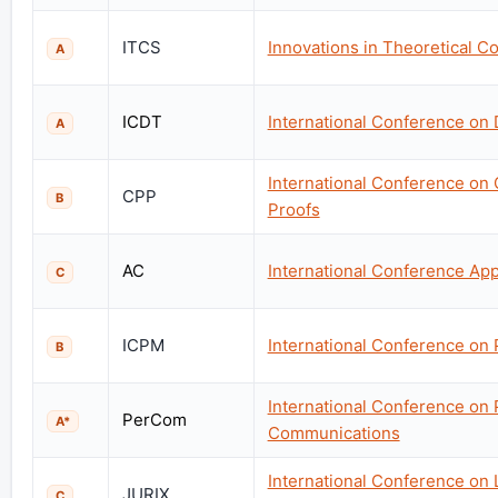
ITCS
Innovations in Theoretical 
A
ICDT
International Conference on
A
International Conference on 
CPP
B
Proofs
AC
International Conference Ap
C
ICPM
International Conference on
B
International Conference on
PerCom
A*
Communications
International Conference on
JURIX
C