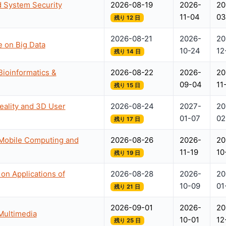
d System Security
2026-08-19
2026-
20
11-04
03
残り 12 日
2026-08-21
2026-
20
e on Big Data
10-24
12
残り 14 日
Bioinformatics &
2026-08-22
2026-
20
09-04
11
残り 15 日
eality and 3D User
2026-08-24
2027-
20
01-07
02
残り 17 日
 Mobile Computing and
2026-08-26
2026-
20
11-19
10
残り 19 日
on Applications of
2026-08-28
2026-
20
10-09
01
残り 21 日
2026-09-01
2026-
20
Multimedia
10-01
12
残り 25 日