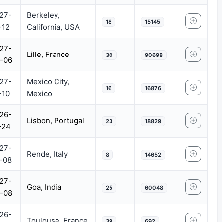
27-
Berkeley,
18
15145
-12
California, USA
27-
Lille, France
30
90698
-06
27-
Mexico City,
16
16876
-10
Mexico
26-
Lisbon, Portugal
23
18829
-24
27-
Rende, Italy
8
14652
-08
27-
Goa, India
25
60048
-08
26-
Toulouse, France
39
692