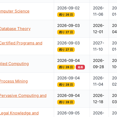
2026-09-02
2026-
20
Computer Science
11-06
01
残り 26 日
2026-09-03
2026-
20
 Database Theory
12-01
04
残り 27 日
Certified Programs and
2026-09-03
2027-
20
11-10
01
残り 27 日
2026-09-04
2026-
20
plied Computing
09-28
10
残り 28 日
延長
2026-09-04
2026-
20
 Process Mining
11-04
02
残り 28 日
 Pervasive Computing and
2026-09-04
2026-
20
12-18
03
残り 28 日
 Legal Knowledge and
2026-09-05
2026-
20