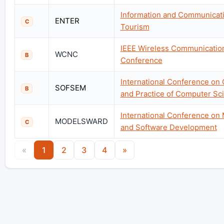
Information and Communicati
ENTER
C
Tourism
IEEE Wireless Communicatio
WCNC
B
Conference
International Conference on 
SOFSEM
B
and Practice of Computer Sc
International Conference on
MODELSWARD
C
and Software Development
«
1
2
3
4
»