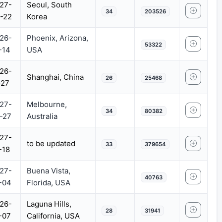
27-
Seoul, South
34
203526
-22
Korea
26-
Phoenix, Arizona,
53322
-14
USA
26-
Shanghai, China
26
25468
-27
27-
Melbourne,
34
80382
-27
Australia
27-
to be updated
33
379654
-18
27-
Buena Vista,
40763
-04
Florida, USA
26-
Laguna Hills,
28
31941
-07
California, USA