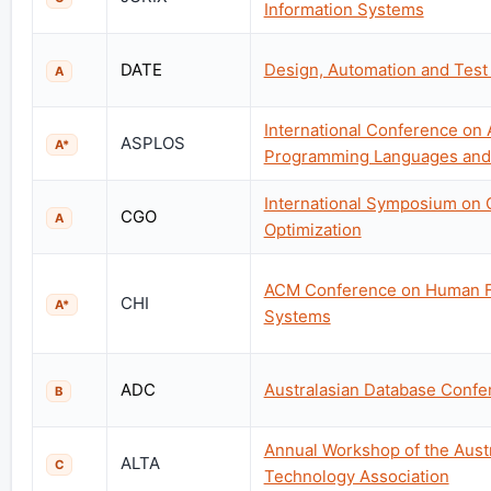
Information Systems
DATE
Design, Automation and Test
A
International Conference on 
ASPLOS
A*
Programming Languages and
International Symposium on 
CGO
A
Optimization
ACM Conference on Human F
CHI
A*
Systems
ADC
Australasian Database Confe
B
Annual Workshop of the Aust
ALTA
C
Technology Association