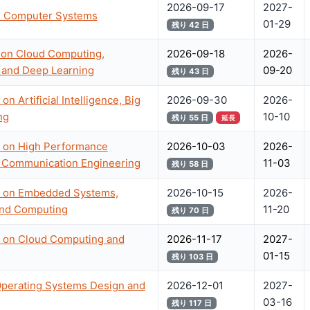
2026-09-17
2027-
n Computer Systems
01-29
残り 42 日
e on Cloud Computing,
2026-09-18
2026-
and Deep Learning
09-20
残り 43 日
n Artificial Intelligence, Big
2026-09-30
2026-
ng
10-10
残り 55 日
延長
e on High Performance
2026-10-03
2026-
d Communication Engineering
11-03
残り 58 日
ce on Embedded Systems,
2026-10-15
2026-
and Computing
11-20
残り 70 日
e on Cloud Computing and
2026-11-17
2027-
01-15
残り 103 日
erating Systems Design and
2026-12-01
2027-
03-16
残り 117 日