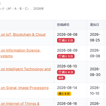
年
ク（A*・A・B・C）、2026年
投稿締切
通知日
 on IoT, Blockchain & Cloud
2026-08-08
2026-
08-25
残り 2 日
 on Information Science,
2026-08-09
2026-
 Systems
09-08
残り 3 日
2026-08-10
 on Intelligent Technology and
2026-
残り 4 日
08-30
延長
 on Signal, Image Processing
2026-08-14
2026-
10-10
残り 8 日
 on Internet of Things &
2026-08-16
2026-