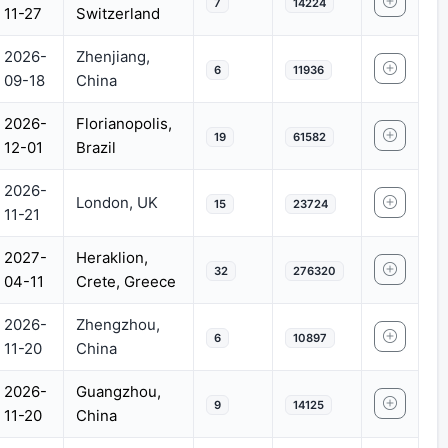
7
14224
11-27
Switzerland
2026-
Zhenjiang,
6
11936
09-18
China
2026-
Florianopolis,
19
61582
12-01
Brazil
2026-
London, UK
15
23724
11-21
2027-
Heraklion,
32
276320
04-11
Crete, Greece
2026-
Zhengzhou,
6
10897
11-20
China
2026-
Guangzhou,
9
14125
11-20
China