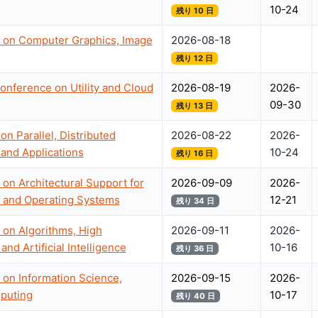
10-24
残り 10 日
e on Computer Graphics, Image
2026-08-18
残り 12 日
onference on Utility and Cloud
2026-08-19
2026-
09-30
残り 13 日
on Parallel, Distributed
2026-08-22
2026-
and Applications
10-24
残り 16 日
 on Architectural Support for
2026-09-09
2026-
and Operating Systems
12-21
残り 34 日
 on Algorithms, High
2026-09-11
2026-
d Artificial Intelligence
10-16
残り 36 日
 on Information Science,
2026-09-15
2026-
puting
10-17
残り 40 日