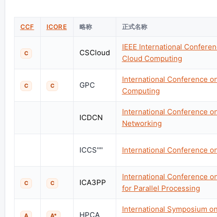
CCF
ICORE
略称
正式名称
IEEE International Confere
CSCloud
C
Cloud Computing
International Conference o
GPC
C
C
Computing
International Conference o
ICDCN
Networking
ICCS''''
International Conference 
International Conference o
ICA3PP
C
C
for Parallel Processing
International Symposium 
HPCA
A
A*