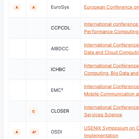
EuroSys
European Conference o
A
A
International conferenc
CCPCDL
Performance Computing 
International Conference o
AIBDCC
Data and Cloud Computi
International Conferenc
ICHBC
Computing, Big Data an
International Conferen
EMC²
Mobile Communication 
International Conferenc
CLOSER
C
Services Science
USENIX Symposium on Op
OSDI
A
A*
Implementation