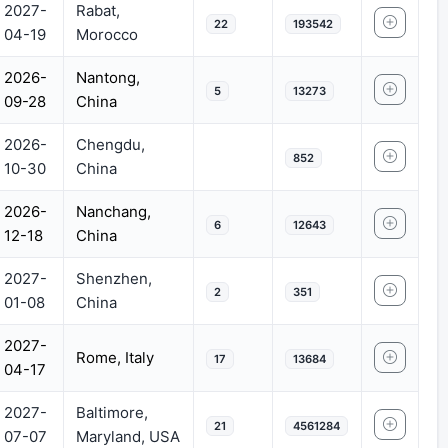
2027-
Rabat,
22
193542
04-19
Morocco
2026-
Nantong,
5
13273
09-28
China
2026-
Chengdu,
852
10-30
China
2026-
Nanchang,
6
12643
12-18
China
2027-
Shenzhen,
2
351
01-08
China
2027-
Rome, Italy
17
13684
04-17
2027-
Baltimore,
21
4561284
07-07
Maryland, USA