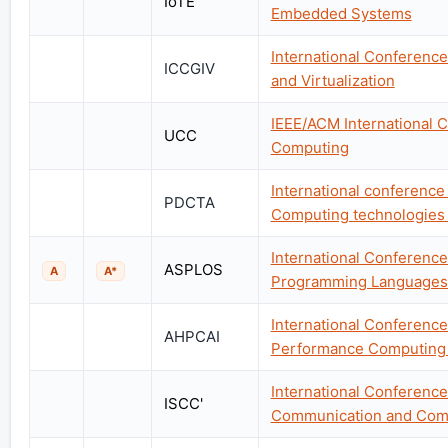
IoTE
Embedded Systems
International Conferenc
ICCGIV
and Virtualization
IEEE/ACM International C
UCC
Computing
International conference 
PDCTA
Computing technologies 
International Conference
ASPLOS
A
A*
Programming Languages 
International Conference
AHPCAI
Performance Computing an
International Conference
ISCC'
Communication and Com