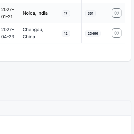
2027-
Noida, India
17
351
01-21
2027-
Chengdu,
12
23466
04-23
China