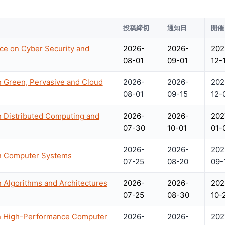
投稿締切
通知日
開催
nce on Cyber Security and
2026-
2026-
202
08-01
09-01
12-
n Green, Pervasive and Cloud
2026-
2026-
202
08-01
09-15
12-
n Distributed Computing and
2026-
2026-
202
07-30
10-01
01-
2026-
2026-
202
on Computer Systems
07-25
08-20
09-
n Algorithms and Architectures
2026-
2026-
202
07-25
08-30
10-
on High-Performance Computer
2026-
2026-
202