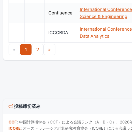
International Conferenc
Confluence
Science & Engineering
International Conferenc
ICCCBDA
Data Analytics
«
1
2
»
投稿締切済み
CCF
: 中国計算機学会（CCF）による会議ランク（A・B・C）、2026
ICORE
: オーストラレーシア計算研究教育協会（ICORE）による会議ラン