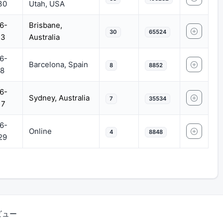
30
Utah, USA
6-
Brisbane,
30
65524
23
Australia
6-
Barcelona, Spain
8
8852
18
6-
Sydney, Australia
7
35534
17
6-
Online
4
8848
29
ジビュー