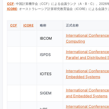
CCF
: 中国計算機学会（CCF）による会議ランク（A・B・C）、2026
ICORE
: オーストラレーシア計算研究教育協会（ICORE）による会議ラン
CCF
ICORE
略称
正式名称
International Conference
IBCOM
Computing
International Conference
ISPDS
Parallel and Distributed
International Conference
ICITES
Embedded Systems
International Conference
SIGEM
and Embedded Systems
International Conference