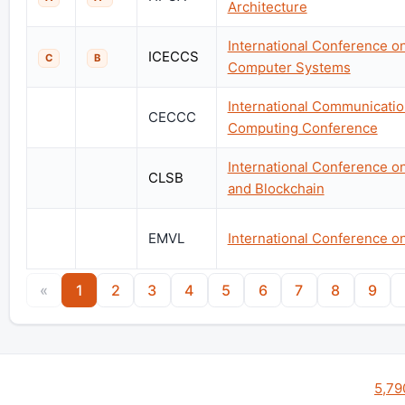
Architecture
International Conference o
ICECCS
C
B
Computer Systems
International Communicatio
CECCC
Computing Conference
International Conference o
CLSB
and Blockchain
EMVL
International Conference 
«
1
2
3
4
5
6
7
8
9
5,79