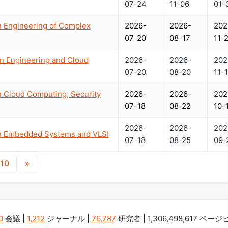
07-24
11-06
01-
n Engineering of Complex
2026-
2026-
202
07-20
08-17
11-
n Engineering and Cloud
2026-
2026-
202
07-20
08-20
11-
n Cloud Computing, Security
2026-
2026-
202
07-18
08-22
10-
2026-
2026-
202
on Embedded Systems and VLSI
07-18
08-25
09-
10
»
0
会議 |
1,212
ジャーナル |
76,787
研究者 | 1,306,498,617 ペー