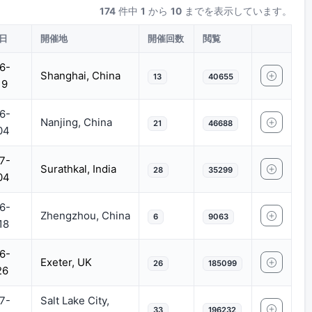
174
件中
1
から
10
までを表示しています。
日
開催地
開催回数
閲覧
6-
Shanghai, China
13
40655
19
6-
Nanjing, China
21
46688
04
7-
Surathkal, India
28
35299
04
6-
Zhengzhou, China
6
9063
18
6-
Exeter, UK
26
185099
26
7-
Salt Lake City,
33
196232