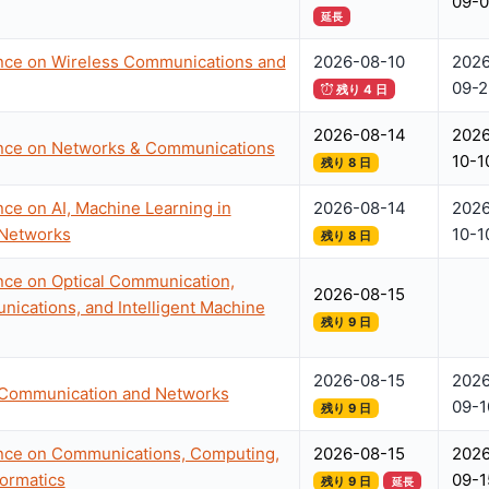
09-0
延長
ence on Wireless Communications and
2026-08-10
2026
09-2
残り 4 日
2026-08-14
2026
ence on Networks & Communications
10-1
残り 8 日
nce on AI, Machine Learning in
2026-08-14
2026
Networks
10-1
残り 8 日
nce on Optical Communication,
2026-08-15
ications, and Intelligent Machine
残り 9 日
2026-08-15
2026
 Communication and Networks
09-1
残り 9 日
ence on Communications, Computing,
2026-08-15
2026
formatics
09-1
残り 9 日
延長