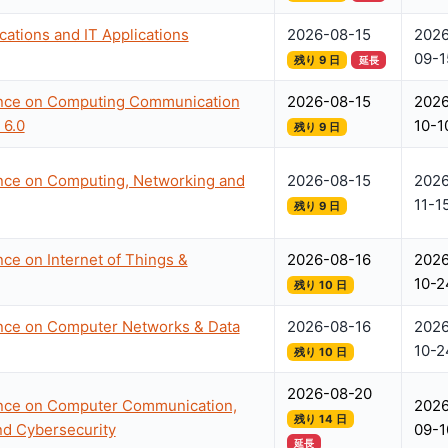
tions and IT Applications
2026-08-15
2026
09-1
残り 9 日
延長
ence on Computing Communication
2026-08-15
2026
 6.0
10-1
残り 9 日
ence on Computing, Networking and
2026-08-15
2026
11-1
残り 9 日
nce on Internet of Things &
2026-08-16
2026
10-2
残り 10 日
ence on Computer Networks & Data
2026-08-16
2026
10-2
残り 10 日
2026-08-20
ence on Computer Communication,
2026
残り 14 日
nd Cybersecurity
09-1
延長