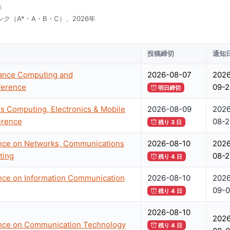
年
ク（A*・A・B・C）、2026年
投稿締切
通知
mance Computing and
2026-08-07
2026
ference
09-2
明日締切
s Computing, Electronics & Mobile
2026-08-09
2026
erence
08-2
残り 3 日
ence on Networks, Communications
2026-08-10
2026
ting
08-2
残り 4 日
ence on Information Communication
2026-08-10
2026
09-0
残り 4 日
2026-08-10
2026
ence on Communication Technology
残り 4 日