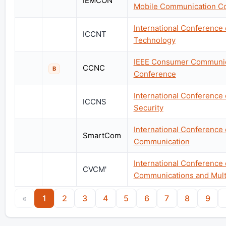
IEMCON
Mobile Communication C
International Conferenc
ICCNT
Technology
IEEE Consumer Communic
CCNC
B
Conference
International Conferenc
ICCNS
Security
International Conference
SmartCom
Communication
International Conference
CVCM'
Communications and Mult
«
1
2
3
4
5
6
7
8
9