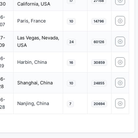
17
27158
30
California, USA
6-
Paris, France
10
14796
07
7-
Las Vegas, Nevada,
24
60126
09
USA
6-
Harbin, China
16
30859
19
6-
Shanghai, China
10
24855
28
6-
Nanjing, China
7
20694
28