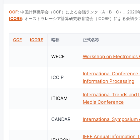
CCF
: 中国計算機学会（CCF）による会議ランク（A・B・C）、2026
ICORE
: オーストラレーシア計算研究教育協会（ICORE）による会議ラン
CCF
ICORE
略称
正式名称
WECE
Workshop on Electronics
International Conferenc
ICCIP
Information Processing
International Trends and
ITICAM
Media Conference
CANDAR
International Symposium
IEEE Annual Information T