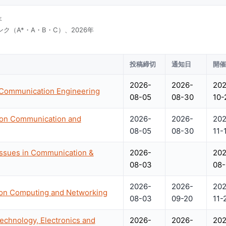
年
ク（A*・A・B・C）、2026年
投稿締切
通知日
開
2026-
2026-
202
 Communication Engineering
08-05
08-30
10-
e on Communication and
2026-
2026-
202
08-05
08-30
11-
 Issues in Communication &
2026-
202
08-03
08-
2026-
2026-
202
 on Computing and Networking
08-03
09-20
11-
echnology, Electronics and
2026-
2026-
202