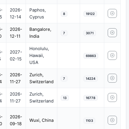
-
2026-
Paphos,
8
19122
5
12-14
Cyprus
-
2026-
Bangalore,
7
3071
0
12-11
India
Honolulu,
-
2027-
Hawaii,
69863
5
02-15
USA
-
2026-
Zurich,
7
14224
4
11-27
Switzerland
-
2026-
Zurich,
13
16778
4
11-27
Switzerland
-
2026-
Wuxi, China
1103
0
09-18