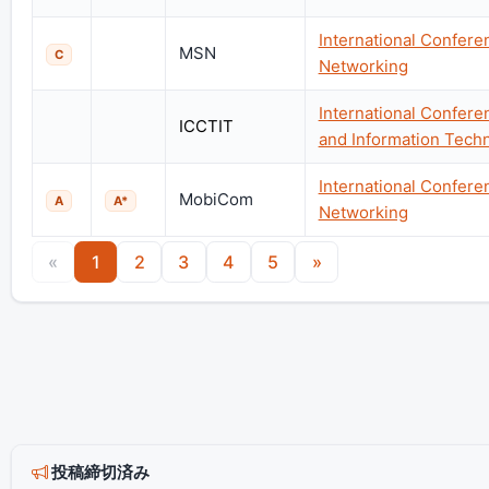
International Confere
MSN
C
Networking
International Confer
ICCTIT
and Information Tech
International Confer
MobiCom
A
A*
Networking
«
1
2
3
4
5
»
投稿締切済み