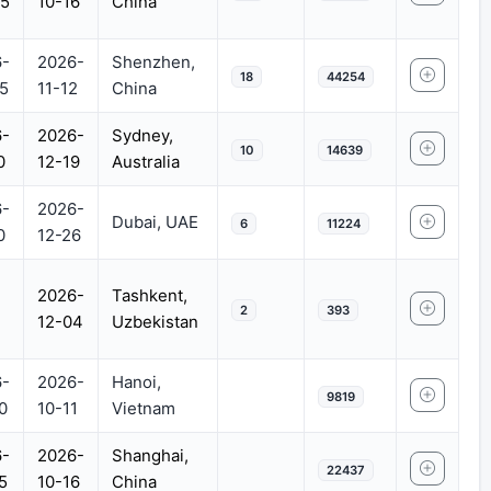
5
10-16
China
-
2026-
Shenzhen,
18
44254
5
11-12
China
-
2026-
Sydney,
10
14639
0
12-19
Australia
-
2026-
Dubai, UAE
6
11224
0
12-26
2026-
Tashkent,
2
393
12-04
Uzbekistan
-
2026-
Hanoi,
9819
0
10-11
Vietnam
-
2026-
Shanghai,
22437
5
10-16
China