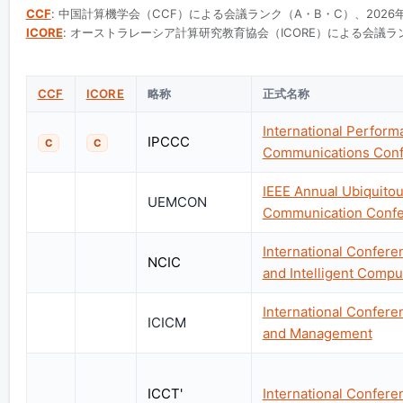
CCF
: 中国計算機学会（CCF）による会議ランク（A・B・C）、2026
ICORE
: オーストラレーシア計算研究教育協会（ICORE）による会議ラン
CCF
ICORE
略称
正式名称
International Perfor
IPCCC
C
C
Communications Con
IEEE Annual Ubiquitou
UEMCON
Communication Conf
International Confer
NCIC
and Intelligent Compu
International Confer
ICICM
and Management
ICCT'
International Confer