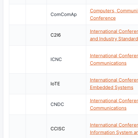
Computers, Communica
ComComAp
Conference
International Confer
C2I6
and Industry Standard
International Confer
ICNC
Communications
International Confere
IoTE
Embedded Systems
International Confer
CNDC
Communications
International Confer
CCISC
Information System a