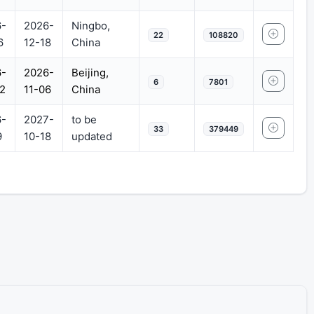
-
2026-
Ningbo,
22
108820
6
12-18
China
-
2026-
Beijing,
6
7801
2
11-06
China
-
2027-
to be
33
379449
9
10-18
updated