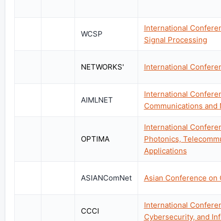
International Confer
WCSP
Signal Processing
NETWORKS'
International Confer
International Confere
AIMLNET
Communications and 
International Confere
OPTIMA
Photonics, Telecommun
Applications
ASIANComNet
Asian Conference on
International Confer
CCCI
Cybersecurity, and In