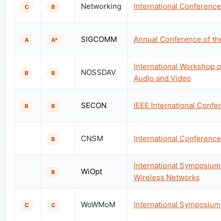
Networking
International Conferenc
C
B
SIGCOMM
Annual Conference of th
A
A*
International Workshop o
NOSSDAV
B
B
Audio and Video
SECON
IEEE International Conf
B
B
CNSM
International Conferenc
B
International Symposium 
WiOpt
B
Wireless Networks
WoWMoM
International Symposium
C
C