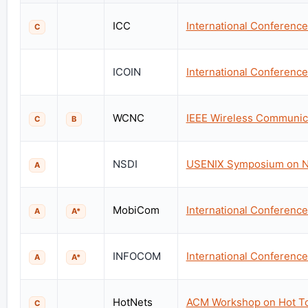
ICC
International Conferenc
C
ICOIN
International Conferenc
WCNC
IEEE Wireless Communic
C
B
NSDI
USENIX Symposium on N
A
MobiCom
International Conferenc
A
A*
INFOCOM
International Conferen
A
A*
HotNets
ACM Workshop on Hot To
C