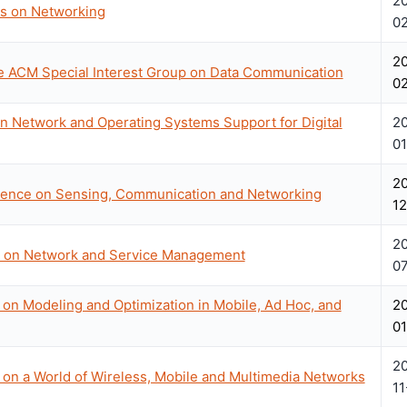
2
es on Networking
0
2
e ACM Special Interest Group on Data Communication
0
n Network and Operating Systems Support for Digital
2
01
2
erence on Sensing, Communication and Networking
12
2
e on Network and Service Management
0
on Modeling and Optimization in Mobile, Ad Hoc, and
2
01
2
 on a World of Wireless, Mobile and Multimedia Networks
11