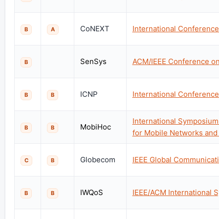
CoNEXT
International Conferenc
B
A
SenSys
ACM/IEEE Conference on 
B
ICNP
International Conferenc
B
B
International Symposium
MobiHoc
B
B
for Mobile Networks and
Globecom
IEEE Global Communicat
C
B
IWQoS
IEEE/ACM International 
B
B