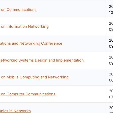
2
e on Communications
10
2
e on Information Networking
09
2
ations and Networking Conference
09
2
etworked Systems Design and Implementation
09
2
e on Mobile Computing and Networking
0
2
ce on Computer Communications
0
2
pics in Networks