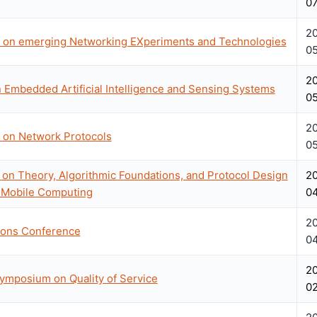
07
2
e on emerging Networking EXperiments and Technologies
0
2
Embedded Artificial Intelligence and Sensing Systems
0
2
e on Network Protocols
05
 on Theory, Algorithmic Foundations, and Protocol Design
2
 Mobile Computing
0
2
ions Conference
0
2
Symposium on Quality of Service
02