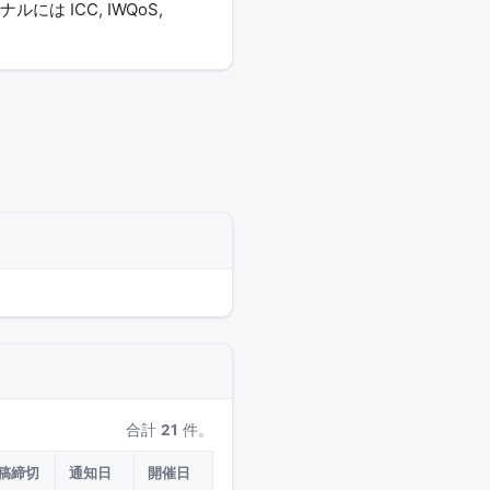
 ICC, IWQoS,
合計
21
件。
稿締切
通知日
開催日