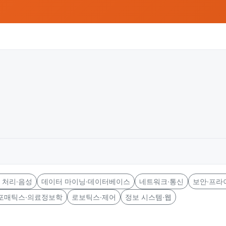
 처리·음성
데이터 마이닝·데이터베이스
네트워크·통신
보안·프라
포매틱스·의료정보학
로보틱스·제어
정보 시스템·웹