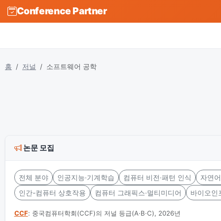
Conference Partner
홈
저널
소프트웨어 공학
논문 모집
전체 분야
인공지능·기계학습
컴퓨터 비전·패턴 인식
자연어
인간-컴퓨터 상호작용
컴퓨터 그래픽스·멀티미디어
바이오인
CCF
: 중국컴퓨터학회(CCF)의 저널 등급(A·B·C), 2026년