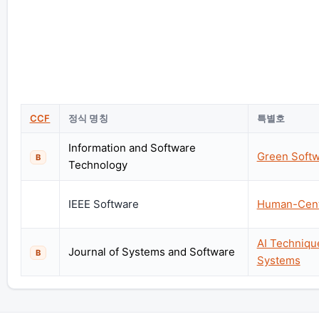
CCF
정식 명칭
특별호
Information and Software
Green Softw
B
Technology
IEEE Software
Human-Centr
AI Technique
Journal of Systems and Software
B
Systems