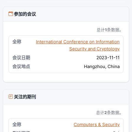
参加的会议
总计
1
条数据。
International Conference on Information
Security and Cryptology
2023-11-11
Hangzhou, China
关注的期刊
总计
2
条数据。
Computers & Security