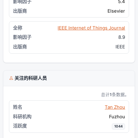
5.4
Elsevier
IEEE Internet of Things Journal
8.9
IEEE
关注的科研人员
总计
1
条数据。
Tan Zhou
Fuzhou
1044