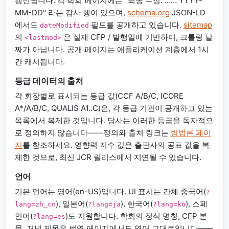
갱신됩니다. 각 학회 페이지에는 "최종 수정: …… YYYY-
MM-DD" 라는 감사 행이 있으며,
schema.org
JSON-LD
에서도
필드를 공개하고 있습니다.
sitemap
dateModified
의
은 실제 CFP / 발행일에 기반하며, 크롤링 날
<lastmod>
짜가 아닙니다. 공개 페이지는 애플리케이션 계층에서 1시
간 캐시됩니다.
등급 데이터의 출처
각 회장별로 표시되는 등급 값(CCF A/B/C, ICORE
A*/A/B/C, QUALIS A1..C)은, 각 등급 기관이 공개하고 있는
목록에서 복제한 것입니다. 당사는 이러한 등급을 독자적으
로 정의하지 않습니다——정의와 출처 링크는
방법론 페이
지
를 참조하세요. 영향력 지수 값은 출판사의 공표 값을 복
제한 것으로, 최신 JCR 릴리스에서 지연될 수 있습니다.
언어
기본 언어는 영어(en-US)입니다. UI 표시는 간체 중국어(
?
), 일본어(
), 한국어(
), 스페
lang=zh_cn
?lang=ja
?lang=ko
인어(
)도 지원합니다. 학회의 정식 명칭, CFP 본
?lang=es
문, 저널 제목은 번역 페이지에서도 영어 그대로입니다——