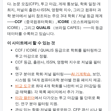
다. 논문 모집(CFP), 투고 마감, 게재 통보일, 학회 일정·개
최지, 저널의 출판사·ISSN, 영향력 지수, 그리고 컴퓨터 과
학 분야에서 널리 참조되는 주요 3대 학회 / 저널 등급 체계
——
CCF
（중국컴퓨터학회）,
ICORE
（오스트레일리아
ICORE）, 그리고
QUALIS
（브라질 CAPES）——의 등급
데이터를 수록하고 있습니다.
이 사이트에서 할 수 있는 것
CCF / ICORE / QUALIS 등급으로 학회를 필터링하고
투고 마감으로 정렬.
CCF 등급, 출판사, ISSN, 영향력 지수로 저널을 필터
링.
연구 분야로 학회·저널 필터링——
AI·기계학습
, 보안,
시스템 등 14개 컴퓨터과학 분야별 전용 페이지 제공.
비교 도구
로 최대 4개 학회를 나란히 비교 (마감일·등
급·채택률). 각 목록 페이지에서 추가 가능.
마감 캘린더
에서 다가오는 투고 마감을 월 단위로 확
인. 연구 분야 필터링 지원.
관심 있는 학회·저널을 팔로우하고, CFP 갱신 시나 팔