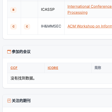
International Conference
ICASSP
B
Processing
IH&MMSEC
ACM Workshop on Informa
C
C
参加的会议
CCF
ICORE
简称
没有找到数据。
关注的期刊